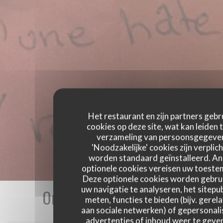
Het restaurant en zijn partners gebr
cookies op deze site, wat kan leiden 
verzameling van persoonsgegeve
'Noodzakelijke' cookies zijn verplich
worden standaard geïnstalleerd. A
optionele cookies vereisen uw toest
Deze optionele cookies worden gebru
uw navigatie te analyseren, het sitepub
Onze gastbeoordelingen
meten, functies te bieden (bijv. gerel
aan sociale netwerken) of gepersonal
advertenties of inhoud weer te geven