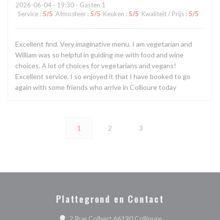
2026-06-04
- 19:30 - Gasten 1
Service
:
5
/5
Atmosfeer
:
5
/5
Keuken
:
5
/5
Kwaliteit / Prijs
:
5
/5
Excellent find. Very imaginative menu. I am vegetarian and
William was so helpful in guiding me with food and wine
choices. A lot of choices for vegetarians and vegans!
Excellent service. I so enjoyed it that I have booked to go
again with some friends who arrive in Collioure today
1
2
3
Plattegrond en Contact
((opent in een nie
2 Rue Colbert 66190 Collioure