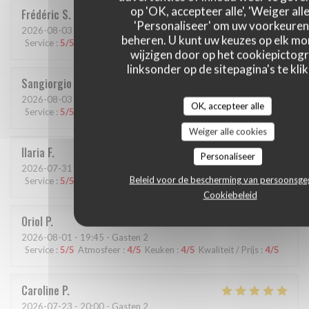
op 'OK, accepteer alle', 'Weiger alle
Frédéric
S
'Personaliseer' om uw voorkeuren
2026-08-03
- 19:45 - Gasten 2
beheren. U kunt uw keuzes op elk m
Service
:
5
/5
Atmosfeer
:
5
/5
Keuken
:
5
/5
Kwaliteit / Prijs
:
5
/5
wijzigen door op het cookiepictog
linksonder op de sitepagina's te klik
Sangiorgio
D
2026-08-03
- 13:30 - Gasten 2
OK, accepteer alle
Service
:
5
/5
Atmosfeer
:
5
/5
Keuken
:
5
/5
Kwaliteit / Prijs
:
5
/5
Weiger alle cookies
Ilaria
F
Personaliseer
2026-07-31
- 19:15 - Gasten 2
Beleid voor de bescherming van persoonsg
Service
:
5
/5
Atmosfeer
:
5
/5
Keuken
:
5
/5
Kwaliteit / Prijs
:
4
/5
Cookiebeleid
Oriol
P
2026-08-01
- 19:45 - Gasten 2
Service
:
5
/5
Atmosfeer
:
4
/5
Keuken
:
4
/5
Kwaliteit / Prijs
:
4
/5
Caroline
P
2026-07-23
- 20:00 - Gasten 2