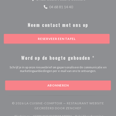
04 68 81 14 40
Neem contact met ons op
RESERVEER EEN TAFEL
Word op de hoogte gehouden
*
Schrijf je in op onze nieuwsbrief om gepersonaliseerde communicatie en
marketingaanbiedingen per e-mail van ons te ontvangen.
ABONNEREN
© 2026 LA CUISINE-COMPTOIR — RESTAURANT WEBSITE
((OPENT IN EEN NIE
GECREËERD DOOR
ZENCHEF
((opent in een nieuw venster))
((opent in een nieuw venster))