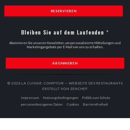
RESERVIEREN
Bleiben Sie auf dem Laufenden
*
Abonnieren Sie unseren Newsletter, um personalisierte Mitteilungen und
Marketingangebote per E-Mail von uns zu erhalten.
ABONNIEREN
© 2026 LA CUISINE-COMPTOIR — WEBSEITE DES RESTAURANTS
((ÖFFNET EIN NEUES F
ERSTELLT VON
ZENCHEF
((öffnet ein neues Fenster))
((öffnet ein neues Fenster))
Impressum
Nutzungsbedingungen
Politik zum Schutz
((öffnet ein neues Fenster))
((öffnet ein neues Fenster))
((öffnet ein n
personenbezogener Daten
Cookies
Barrierefreiheit