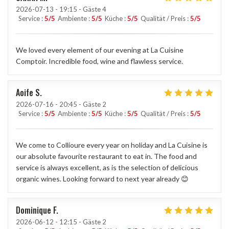
2026-07-13
- 19:15 - Gäste 4
Service
:
5
/5
Ambiente
:
5
/5
Küche
:
5
/5
Qualität / Preis
:
5
/5
We loved every element of our evening at La Cuisine
Comptoir. Incredible food, wine and flawless service.
Aoife
S
2026-07-16
- 20:45 - Gäste 2
Service
:
5
/5
Ambiente
:
5
/5
Küche
:
5
/5
Qualität / Preis
:
5
/5
We come to Collioure every year on holiday and La Cuisine is
our absolute favourite restaurant to eat in. The food and
service is always excellent, as is the selection of delicious
organic wines. Looking forward to next year already 😊
Dominique
F
2026-06-12
- 12:15 - Gäste 2