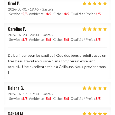
Oriol
P
2026-08-01
- 19:45 - Gäste 2
Service
:
5
/5
Ambiente
:
4
/5
Küche
:
4
/5
Qualität / Preis
:
4
/5
Caroline
P
2026-07-23
- 20:00 - Gäste 2
Service
:
5
/5
Ambiente
:
5
/5
Küche
:
5
/5
Qualität / Preis
:
5
/5
Du bonheur pour les papilles ! Que des bons produits avec un
très beau travail en cuisine. Sans compter un excellent
accueil... Une excellente table à Collioure. Nous y reviendrons
!
Helena
G
2026-07-17
- 19:30 - Gäste 2
Service
:
5
/5
Ambiente
:
5
/5
Küche
:
5
/5
Qualität / Preis
:
5
/5
SARAH
M