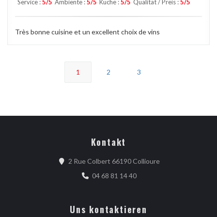
Service
:
5
/5
Ambiente
:
5
/5
Küche
:
5
/5
Qualität / Preis
:
5
/5
Très bonne cuisine et un excellent choix de vins
1
2
3
Kontakt
((öffnet ein neues 
2 Rue Colbert 66190 Collioure
04 68 81 14 40
Uns kontaktieren