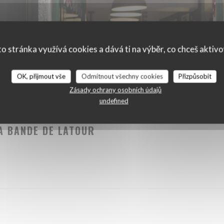
o stránka využívá cookies a dává ti na výběr, co chceš aktiv
OK, přijmout vše
Odmítnout všechny cookies
Přizpůsobit
Zásady ochrany osobních údajů
undefined
ŽDÝ 03 LISTOPAD OD 09H00 DO 23H00
A BANDE DE LATOUR