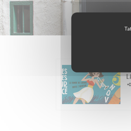
Tat
KA
L