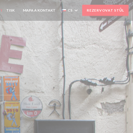
I
TISK
MAPA A KONTAKT
CS
REZERVOVAT STŮL
((OTEVŘE SE V NOVÉM OKNĚ))